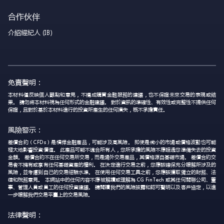
合作伙伴
介紹經紀人 (IB)
免責聲明：
本材料僅反映個人觀點和意見，不構成購買金融服務的建議，也不保證未來交易的表現或結
果。 請勿將本材料視為任何形式的金融建議。 對於資訊的準確性、有效性或完整性不提供任何
保證，且對於基於本材料進行的投資所產生的任何損失，概不承擔責任。
風險警示：
差價合約（CFDs）是槓桿金融產品，可能涉及高風險。 即使是微小的市場或價格波動也可能
極大地影響投資價值。 此產品可能不適合所有人，您所承擔的風險不應超過您準備失去的投資
金額。 差價合約不在任何交易所交易，而是場外交易產品，其價格源自基礎市場。 差價合約交
易者不擁有或享有任何基礎資產的權利。 在決定進行交易之前，您應該確保充分瞭解所涉及的
風險，並考慮到自己的交易經驗水準。 在使用任何交易工具之前，您應該獲取獨立的財務、法
律和稅務意見。 本網站中的任何內容不應被解讀或理解為 CG FinTech 或其任何關聯公司、董
事、管理人員或員工的任何投資建議。 請閱讀我們的風險披露和認可聲明以及客戶協定，以進
一步瞭解我們交易平臺上的交易風險。
法律聲明：