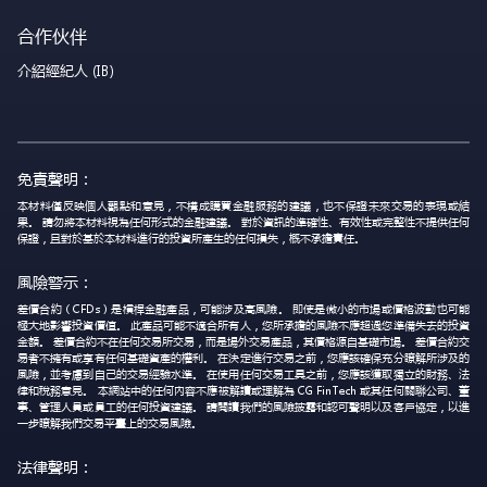
合作伙伴
介紹經紀人 (IB)
免責聲明：
本材料僅反映個人觀點和意見，不構成購買金融服務的建議，也不保證未來交易的表現或結
果。 請勿將本材料視為任何形式的金融建議。 對於資訊的準確性、有效性或完整性不提供任何
保證，且對於基於本材料進行的投資所產生的任何損失，概不承擔責任。
風險警示：
差價合約（CFDs）是槓桿金融產品，可能涉及高風險。 即使是微小的市場或價格波動也可能
極大地影響投資價值。 此產品可能不適合所有人，您所承擔的風險不應超過您準備失去的投資
金額。 差價合約不在任何交易所交易，而是場外交易產品，其價格源自基礎市場。 差價合約交
易者不擁有或享有任何基礎資產的權利。 在決定進行交易之前，您應該確保充分瞭解所涉及的
風險，並考慮到自己的交易經驗水準。 在使用任何交易工具之前，您應該獲取獨立的財務、法
律和稅務意見。 本網站中的任何內容不應被解讀或理解為 CG FinTech 或其任何關聯公司、董
事、管理人員或員工的任何投資建議。 請閱讀我們的風險披露和認可聲明以及客戶協定，以進
一步瞭解我們交易平臺上的交易風險。
法律聲明：