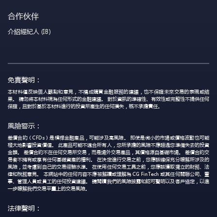
合作伙伴
介紹經紀人 (IB)
免責聲明：
本材料僅反映個人觀點和意見，不構成購買金融服務的建議，也不保證未來交易的表現或結
果。 請勿將本材料視為任何形式的金融建議。 對於資訊的準確性、有效性或完整性不提供任何
保證，且對於基於本材料進行的投資所產生的任何損失，概不承擔責任。
風險警示：
差價合約（CFDs）是槓桿金融產品，可能涉及高風險。 即使是微小的市場或價格波動也可能
極大地影響投資價值。 此產品可能不適合所有人，您所承擔的風險不應超過您準備失去的投資
金額。 差價合約不在任何交易所交易，而是場外交易產品，其價格源自基礎市場。 差價合約交
易者不擁有或享有任何基礎資產的權利。 在決定進行交易之前，您應該確保充分瞭解所涉及的
風險，並考慮到自己的交易經驗水準。 在使用任何交易工具之前，您應該獲取獨立的財務、法
律和稅務意見。 本網站中的任何內容不應被解讀或理解為 CG FinTech 或其任何關聯公司、董
事、管理人員或員工的任何投資建議。 請閱讀我們的風險披露和認可聲明以及客戶協定，以進
一步瞭解我們交易平臺上的交易風險。
法律聲明：