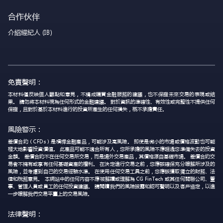
合作伙伴
介紹經紀人 (IB)
免責聲明：
本材料僅反映個人觀點和意見，不構成購買金融服務的建議，也不保證未來交易的表現或結
果。 請勿將本材料視為任何形式的金融建議。 對於資訊的準確性、有效性或完整性不提供任何
保證，且對於基於本材料進行的投資所產生的任何損失，概不承擔責任。
風險警示：
差價合約（CFDs）是槓桿金融產品，可能涉及高風險。 即使是微小的市場或價格波動也可能
極大地影響投資價值。 此產品可能不適合所有人，您所承擔的風險不應超過您準備失去的投資
金額。 差價合約不在任何交易所交易，而是場外交易產品，其價格源自基礎市場。 差價合約交
易者不擁有或享有任何基礎資產的權利。 在決定進行交易之前，您應該確保充分瞭解所涉及的
風險，並考慮到自己的交易經驗水準。 在使用任何交易工具之前，您應該獲取獨立的財務、法
律和稅務意見。 本網站中的任何內容不應被解讀或理解為 CG FinTech 或其任何關聯公司、董
事、管理人員或員工的任何投資建議。 請閱讀我們的風險披露和認可聲明以及客戶協定，以進
一步瞭解我們交易平臺上的交易風險。
法律聲明：