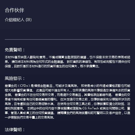
合作伙伴
介紹經紀人 (IB)
免責聲明：
本材料僅反映個人觀點和意見，不構成購買金融服務的建議，也不保證未來交易的表現或結
果。 請勿將本材料視為任何形式的金融建議。 對於資訊的準確性、有效性或完整性不提供任何
保證，且對於基於本材料進行的投資所產生的任何損失，概不承擔責任。
風險警示：
差價合約（CFDs）是槓桿金融產品，可能涉及高風險。 即使是微小的市場或價格波動也可能
極大地影響投資價值。 此產品可能不適合所有人，您所承擔的風險不應超過您準備失去的投資
金額。 差價合約不在任何交易所交易，而是場外交易產品，其價格源自基礎市場。 差價合約交
易者不擁有或享有任何基礎資產的權利。 在決定進行交易之前，您應該確保充分瞭解所涉及的
風險，並考慮到自己的交易經驗水準。 在使用任何交易工具之前，您應該獲取獨立的財務、法
律和稅務意見。 本網站中的任何內容不應被解讀或理解為 CG FinTech 或其任何關聯公司、董
事、管理人員或員工的任何投資建議。 請閱讀我們的風險披露和認可聲明以及客戶協定，以進
一步瞭解我們交易平臺上的交易風險。
法律聲明：