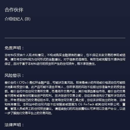
合作伙伴
介绍经纪人 (IB)
免责声明：
本材料仅反映个人观点和意见，不构成购买金融服务的建议，也不保证未来交易的表现或结
果。请勿将本材料视为任何形式的金融建议。对于信息的准确性、有效性或完整性不提供任何
保证，且对于基于本材料进行的投资所产生的任何损失，概不承担责任。
风险警示：
差价合约（CFDs）是杠杆金融产品，可能涉及高风险。即使是微小的市场或价格波动也可能极
大地影响投资价值。此产品可能不适合所有人，您所承担的风险不应超过您准备失去的投资金
额。差价合约不在任何交易所交易，而是场外交易产品，其价格源自基础市场。差价合约交易
者不拥有或享有任何基础资产的权利。在决定进行交易之前，您应该确保充分了解所涉及的风
险，并考虑到自己的交易经验水平。在使用任何交易工具之前，您应该获取独立的财务、法律
和税务意见。本网站中的任何内容不应被解读或理解为 CG FinTech 或其任何关联公司、董
事、管理人员或员工的任何投资建议。请阅读我们的风险披露和认可声明以及客户协议，以进
一步了解我们交易平台上的交易风险。
法律声明：