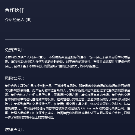
合作伙伴
介绍经纪人 (IB)
免责声明：
本材料仅反映个人观点和意见，不构成购买金融服务的建议，也不保证未来交易的表现或结
果。请勿将本材料视为任何形式的金融建议。对于信息的准确性、有效性或完整性不提供任何
保证，且对于基于本材料进行的投资所产生的任何损失，概不承担责任。
风险警示：
差价合约（CFDs）是杠杆金融产品，可能涉及高风险。即使是微小的市场或价格波动也可能极
大地影响投资价值。此产品可能不适合所有人，您所承担的风险不应超过您准备失去的投资金
额。差价合约不在任何交易所交易，而是场外交易产品，其价格源自基础市场。差价合约交易
者不拥有或享有任何基础资产的权利。在决定进行交易之前，您应该确保充分了解所涉及的风
险，并考虑到自己的交易经验水平。在使用任何交易工具之前，您应该获取独立的财务、法律
和税务意见。本网站中的任何内容不应被解读或理解为 CG FinTech 或其任何关联公司、董
事、管理人员或员工的任何投资建议。请阅读我们的风险披露和认可声明以及客户协议，以进
一步了解我们交易平台上的交易风险。
法律声明：