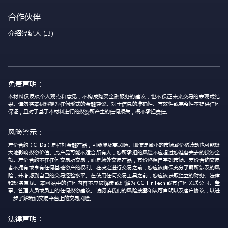
合作伙伴
介绍经纪人 (IB)
免责声明：
本材料仅反映个人观点和意见，不构成购买金融服务的建议，也不保证未来交易的表现或结
果。请勿将本材料视为任何形式的金融建议。对于信息的准确性、有效性或完整性不提供任何
保证，且对于基于本材料进行的投资所产生的任何损失，概不承担责任。
风险警示：
差价合约（CFDs）是杠杆金融产品，可能涉及高风险。即使是微小的市场或价格波动也可能极
大地影响投资价值。此产品可能不适合所有人，您所承担的风险不应超过您准备失去的投资金
额。差价合约不在任何交易所交易，而是场外交易产品，其价格源自基础市场。差价合约交易
者不拥有或享有任何基础资产的权利。在决定进行交易之前，您应该确保充分了解所涉及的风
险，并考虑到自己的交易经验水平。在使用任何交易工具之前，您应该获取独立的财务、法律
和税务意见。本网站中的任何内容不应被解读或理解为 CG FinTech 或其任何关联公司、董
事、管理人员或员工的任何投资建议。请阅读我们的风险披露和认可声明以及客户协议，以进
一步了解我们交易平台上的交易风险。
法律声明：