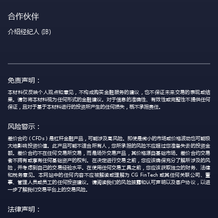
合作伙伴
介绍经纪人 (IB)
免责声明：
本材料仅反映个人观点和意见，不构成购买金融服务的建议，也不保证未来交易的表现或结
果。请勿将本材料视为任何形式的金融建议。对于信息的准确性、有效性或完整性不提供任何
保证，且对于基于本材料进行的投资所产生的任何损失，概不承担责任。
风险警示：
差价合约（CFDs）是杠杆金融产品，可能涉及高风险。即使是微小的市场或价格波动也可能极
大地影响投资价值。此产品可能不适合所有人，您所承担的风险不应超过您准备失去的投资金
额。差价合约不在任何交易所交易，而是场外交易产品，其价格源自基础市场。差价合约交易
者不拥有或享有任何基础资产的权利。在决定进行交易之前，您应该确保充分了解所涉及的风
险，并考虑到自己的交易经验水平。在使用任何交易工具之前，您应该获取独立的财务、法律
和税务意见。本网站中的任何内容不应被解读或理解为 CG FinTech 或其任何关联公司、董
事、管理人员或员工的任何投资建议。请阅读我们的风险披露和认可声明以及客户协议，以进
一步了解我们交易平台上的交易风险。
法律声明：