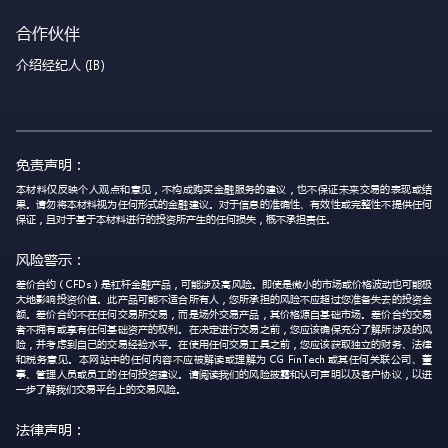
合作伙伴
介绍经纪人 (IB)
免责声明：
本材料仅反映个人观点和意见，不构成购买金融服务的建议，也不保证未来交易的表现或结
果。请勿将本材料视为任何形式的金融建议。对于信息的准确性、有效性或完整性不提供任何
保证，且对于基于本材料进行的投资所产生的任何损失，概不承担责任。
风险警示：
差价合约（CFDs）是杠杆金融产品，可能涉及高风险。即使是微小的市场或价格波动也可能极
大地影响投资价值。此产品可能不适合所有人，您所承担的风险不应超过您准备失去的投资金
额。差价合约不在任何交易所交易，而是场外交易产品，其价格源自基础市场。差价合约交易
者不拥有或享有任何基础资产的权利。在决定进行交易之前，您应该确保充分了解所涉及的风
险，并考虑到自己的交易经验水平。在使用任何交易工具之前，您应该获取独立的财务、法律
和税务意见。本网站中的任何内容不应被解读或理解为 CG FinTech 或其任何关联公司、董
事、管理人员或员工的任何投资建议。请阅读我们的风险披露和认可声明以及客户协议，以进
一步了解我们交易平台上的交易风险。
法律声明：