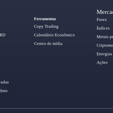
o
Merca
Ferramentas
Forex
Copy Trading
Índices
ARD
Calendário Econômico
Metais p
Centro de mídia
Criptom
Energias
Ações
radas
duto