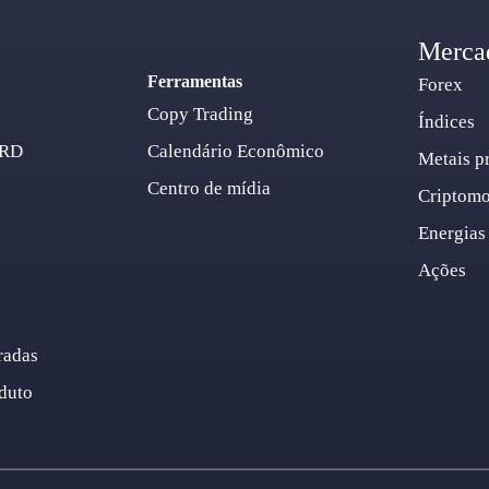
o
Merca
Ferramentas
Forex
Copy Trading
Índices
ARD
Calendário Econômico
Metais p
Centro de mídia
Criptom
Energias
Ações
radas
duto