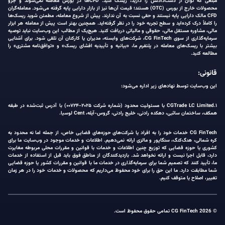
مبلغی که توان از دست‌دادنش را دارید، ریسک کنید. CFDها در بورس معامله نمی‌شوند و جزو
محصولات خارج از بورس (OTC) هستند؛ قیمت آن‌ها نیز از بازار دارایی پایه گرفته می‌شود. معامله‌گران
CFD مالک دارایی پایه نیستند و حقی نسبت به آن ندارند. پیش از شروع معامله، مطمئن شوید ریسک‌ها
را کاملاً درک کرده‌اید و سطح تجربه خود را در نظر گرفته‌اید. همچنین بهتر است پیش از معامله هر ابزار
مالی، مشاوره مستقل مالی، حقوقی و مالیاتی دریافت کنید. هیچ‌یک از مطالب این وب‌سایت نباید توصیه
سرمایه‌گذاری از سوی CG FinTech، شرکت‌های وابسته، مدیران یا کارکنان آن تلقی شود. برای آشنایی
بیشتر با ریسک‌های معامله در پلتفرم ما، «بیانیه و تأییدیه افشای ریسک» و «توافق‌نامه مشتری» را
مطالعه کنید.
قانونی:
این وب‌سایت توسط نهادهای زیر اداره می‌شود:
۱.CGTrade LC Limited با مسئولیت محدود (شماره شرکت ۲۰۲۵-۰۰۷۲۴) با آدرس ثبت‌شده در طبقه
همکف، ساختمان ساثبی، دهکده رادنی، خلیج رادنی، گروس-آیله، Cent لوسیا.
CG FinTech خدمات خود را به افراد یا شرکت‌های حوزه‌های قضایی خاص، از جمله اما نه محدود به
کره شمالی، هنگ‌کنگ، سنگاپور و مالزی ارائه نمی‌دهیم. اطلاعات و خدمات موجود در وب‌سایت ما برای
کشوری یا حوزه قضایی که توزیع چنین اطلاعات و خدمات با قوانین و مقررات محلی مربوطه مغایرت
دارد، قابل اجرا نیست و ارائه نخواهد شد. بازدیدکنندگان از مناطق فوق باید قبل از استفاده از خدمات
ما، تأیید کنند که تصمیم شما برای سرمایه‌گذاری در خدمات ما با قوانین و مقررات کشور یا حوزه قضایی
شما مطابقت دارد. ما این حق را برای خود محفوظ می‌داریم که محصولات و خدمات خود را در هر زمان
تغییر، اصلاح یا متوقف کنیم.
© 2026 CG FinTech تمامی حقوق محفوظ است.