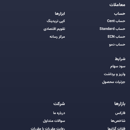
معاملات
حساب
ابزارها
حساب Cent
کپی تریدینگ
حساب Standard
تقویم اقتصادی
حساب ECN
مرکز رسانه
حساب دمو
شرایط
سود سهام
واریز و برداشت
جزئیات محصول
بازارها
شرکت
فارکس
درباره ما
شاخص‌ها
سوالات متداول
فلزات گرانبها
رعایت مقررات با مقررات