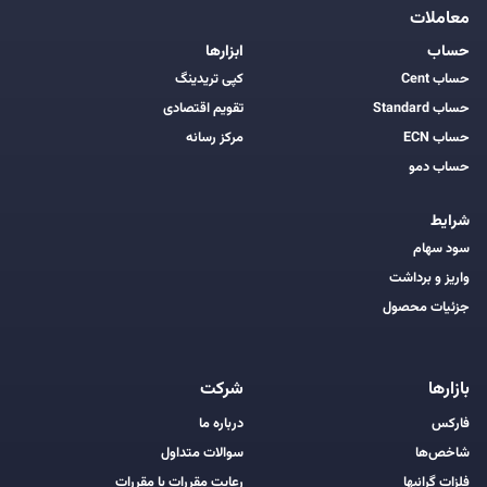
معاملات
حساب
ابزارها
حساب Cent
کپی تریدینگ
حساب Standard
تقویم اقتصادی
حساب ECN
مرکز رسانه
حساب دمو
شرایط
سود سهام
واریز و برداشت
جزئیات محصول
بازارها
شرکت
فارکس
درباره ما
شاخص‌ها
سوالات متداول
فلزات گرانبها
رعایت مقررات با مقررات