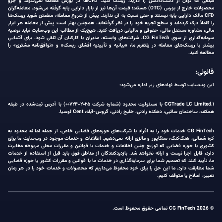
مبلغی که توان از دست‌دادنش را دارید، ریسک کنید. CFDها در بورس معامله نمی‌شوند و جزو
محصولات خارج از بورس (OTC) هستند؛ قیمت آن‌ها نیز از بازار دارایی پایه گرفته می‌شود. معامله‌گران
CFD مالک دارایی پایه نیستند و حقی نسبت به آن ندارند. پیش از شروع معامله، مطمئن شوید ریسک‌ها
را کاملاً درک کرده‌اید و سطح تجربه خود را در نظر گرفته‌اید. همچنین بهتر است پیش از معامله هر ابزار
مالی، مشاوره مستقل مالی، حقوقی و مالیاتی دریافت کنید. هیچ‌یک از مطالب این وب‌سایت نباید توصیه
سرمایه‌گذاری از سوی CG FinTech، شرکت‌های وابسته، مدیران یا کارکنان آن تلقی شود. برای آشنایی
بیشتر با ریسک‌های معامله در پلتفرم ما، «بیانیه و تأییدیه افشای ریسک» و «توافق‌نامه مشتری» را
مطالعه کنید.
قانونی:
این وب‌سایت توسط نهادهای زیر اداره می‌شود:
۱.CGTrade LC Limited با مسئولیت محدود (شماره شرکت ۲۰۲۵-۰۰۷۲۴) با آدرس ثبت‌شده در طبقه
همکف، ساختمان ساثبی، دهکده رادنی، خلیج رادنی، گروس-آیله، Cent لوسیا.
CG FinTech خدمات خود را به افراد یا شرکت‌های حوزه‌های قضایی خاص، از جمله اما نه محدود به
کره شمالی، هنگ‌کنگ، سنگاپور و مالزی ارائه نمی‌دهیم. اطلاعات و خدمات موجود در وب‌سایت ما برای
کشوری یا حوزه قضایی که توزیع چنین اطلاعات و خدمات با قوانین و مقررات محلی مربوطه مغایرت
دارد، قابل اجرا نیست و ارائه نخواهد شد. بازدیدکنندگان از مناطق فوق باید قبل از استفاده از خدمات
ما، تأیید کنند که تصمیم شما برای سرمایه‌گذاری در خدمات ما با قوانین و مقررات کشور یا حوزه قضایی
شما مطابقت دارد. ما این حق را برای خود محفوظ می‌داریم که محصولات و خدمات خود را در هر زمان
تغییر، اصلاح یا متوقف کنیم.
© 2026 CG FinTech تمامی حقوق محفوظ است.