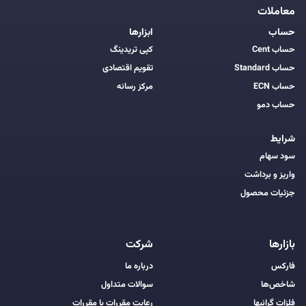
معاملات
حساب
ابزارها
حساب Cent
کپی تریدینگ
حساب Standard
تقویم اقتصادی
حساب ECN
مرکز رسانه
حساب دمو
شرایط
سود سهام
واریز و برداشت
جزئیات محصول
بازارها
شرکت
فارکس
درباره ما
شاخص‌ها
سوالات متداول
فلزات گرانبها
رعایت مقررات با مقررات