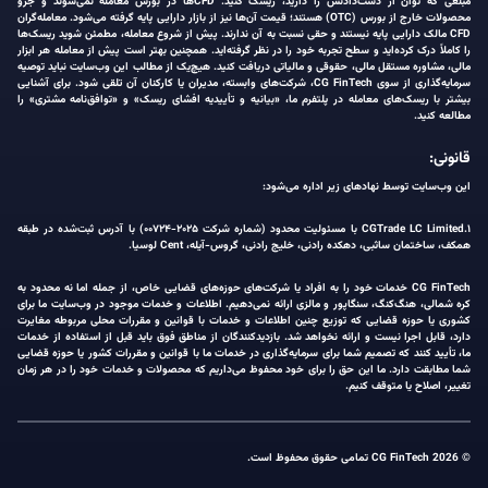
مبلغی که توان از دست‌دادنش را دارید، ریسک کنید. CFDها در بورس معامله نمی‌شوند و جزو
محصولات خارج از بورس (OTC) هستند؛ قیمت آن‌ها نیز از بازار دارایی پایه گرفته می‌شود. معامله‌گران
CFD مالک دارایی پایه نیستند و حقی نسبت به آن ندارند. پیش از شروع معامله، مطمئن شوید ریسک‌ها
را کاملاً درک کرده‌اید و سطح تجربه خود را در نظر گرفته‌اید. همچنین بهتر است پیش از معامله هر ابزار
مالی، مشاوره مستقل مالی، حقوقی و مالیاتی دریافت کنید. هیچ‌یک از مطالب این وب‌سایت نباید توصیه
سرمایه‌گذاری از سوی CG FinTech، شرکت‌های وابسته، مدیران یا کارکنان آن تلقی شود. برای آشنایی
بیشتر با ریسک‌های معامله در پلتفرم ما، «بیانیه و تأییدیه افشای ریسک» و «توافق‌نامه مشتری» را
مطالعه کنید.
قانونی:
این وب‌سایت توسط نهادهای زیر اداره می‌شود:
۱.CGTrade LC Limited با مسئولیت محدود (شماره شرکت ۲۰۲۵-۰۰۷۲۴) با آدرس ثبت‌شده در طبقه
همکف، ساختمان ساثبی، دهکده رادنی، خلیج رادنی، گروس-آیله، Cent لوسیا.
CG FinTech خدمات خود را به افراد یا شرکت‌های حوزه‌های قضایی خاص، از جمله اما نه محدود به
کره شمالی، هنگ‌کنگ، سنگاپور و مالزی ارائه نمی‌دهیم. اطلاعات و خدمات موجود در وب‌سایت ما برای
کشوری یا حوزه قضایی که توزیع چنین اطلاعات و خدمات با قوانین و مقررات محلی مربوطه مغایرت
دارد، قابل اجرا نیست و ارائه نخواهد شد. بازدیدکنندگان از مناطق فوق باید قبل از استفاده از خدمات
ما، تأیید کنند که تصمیم شما برای سرمایه‌گذاری در خدمات ما با قوانین و مقررات کشور یا حوزه قضایی
شما مطابقت دارد. ما این حق را برای خود محفوظ می‌داریم که محصولات و خدمات خود را در هر زمان
تغییر، اصلاح یا متوقف کنیم.
© 2026 CG FinTech تمامی حقوق محفوظ است.