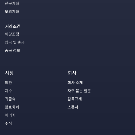
전문계좌
모의계좌
거래조건
배당조정
입금 및 출금
종목 정보
시장
회사
외환
회사 소개
지수
자주 묻는 질문
귀금속
감독규제
암호화폐
스폰서
에너지
주식