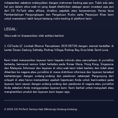
independen sebelum melanjutkan dengan instrumen trading apa pun. Tidak ada satu
hal pun dalam situs web ini yang dapat ditafsirkan sebagai saran investasi apa pun
dari CG FinTech atau afiliasi, direktur, pejabat, atau karyawannya. Harap baca
Pemberitahuan Pengungkapan dan Pengakuan Risiko serta Perjanjian Klien kami
untuk memahami lebih lanjut tentang risiko trading di platform kami.
LEGAL:
Situs web ini dioperasikan oleh entitas berikut:
1. CGTrade LC Limited (Nomor Perusahaan 2025-00724) dengan alamat terdaftar di
Lantai Dasar, Gedung Sotheby, Rodney Village, Rodney Bay, Gros-Islet, Saint Lucia.
Kami tidak menawarkan layanan kami kepada individu atau perusahaan di yurisdiksi
tertentu, termasuk namun tidak terbatas pada Korea Utara, Hong Kong, Singapura,
dan Malaysia. Informasi dan layanan di situs web kami tidak berlaku dan tidak akan
diberikan ke negara atau yurisdiksi di mana distribusi informasi dan layanan tersebut
bertentangan dengan undang-undang dan peraturan setempat. Pengunjung dari
wilayah di atas harus memastikan apakah keputusan Anda untuk berinvestasi pada
layanan kami sesuai dengan undang-undang dan peraturan di negara atau yurisdiksi
Anda sebelum Anda menggunakan layanan kami. Kami berhak untuk mengubah atau
menghentikan produk dan layanan kami kapan saja.
© 2026 CG FinTech Semua Hak Dilindungi Undang-Undang.