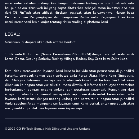
independen sebelum melanjutkan dengan instrumen trading apa pun. Tidak ada satu
hal pun dalam situs web ini yang dapat ditafsirkan sebagai saran investasi apa pun
dari CG FinTech atau afiliasi, direktur, pejabat, atau karyawannya. Harap baca
Pemberitahuan Pengungkapan dan Pengakuan Risiko serta Perjanjian Klien kami
untuk memahami lebih lanjut tentang risiko trading di platform kami.
LEGAL:
Situs web ini dioperasikan oleh entitas berikut:
1. CGTrade LC Limited (Nomor Perusahaan 2025-00724) dengan alamat terdaftar di
Lantai Dasar, Gedung Sotheby, Rodney Village, Rodney Bay, Gros-Islet, Saint Lucia.
Kami tidak menawarkan layanan kami kepada individu atau perusahaan di yurisdiksi
tertentu, termasuk namun tidak terbatas pada Korea Utara, Hong Kong, Singapura,
dan Malaysia. Informasi dan layanan di situs web kami tidak berlaku dan tidak akan
diberikan ke negara atau yurisdiksi di mana distribusi informasi dan layanan tersebut
bertentangan dengan undang-undang dan peraturan setempat. Pengunjung dari
wilayah di atas harus memastikan apakah keputusan Anda untuk berinvestasi pada
layanan kami sesuai dengan undang-undang dan peraturan di negara atau yurisdiksi
Anda sebelum Anda menggunakan layanan kami. Kami berhak untuk mengubah atau
menghentikan produk dan layanan kami kapan saja.
© 2026 CG FinTech Semua Hak Dilindungi Undang-Undang.