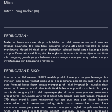
Mitra
Introducing Broker (IB)
PERINGATAN :
Materi ini berisi opini dan ide pribadi. Materi ini tidak menyarankan untuk membeli
layanan keuangan, dan juga tidak menjamin kinerja atau hasil transaksi di masa
mendatang. Materi ini tidak boleh ditafsirkan sebagai berisi saran keuangan jenis
apa pun. Keakuratan, validitas, atau kelengkapan informasi ini tidak dijamin dan tidak
ada tanggung jawab yang dibebankan atas kerugian apa pun yang terkait dengan
investasi apa pun berdasarkan materi ini.
PERINGATAN RISIKO:
Contracts for Differences ('CFD') adalah produk keuangan dengan leverage dan
mungkin mempunyai tingkat risiko yang tinggi dimana pergerakan pasar yang kecil
atau fluktuasi harga dapat sangat mempengaruhi nilai investasi. Ini mungkin tidak
cocok untuk semua individu dan Anda tidak boleh mengambil risiko lebih dari yang
siap Anda tanggung. CFD tidak diperdagangkan di bursa mana pun dan merupakan
produk Over-The-Counter yang mana harga CFD berasal dari pasar acuan. Pedagang
CFD tidak memiliki atau mempunyai hak apa pun atas aset dasar. Sebelum
memutuskan untuk melakukan trading, Anda harus memastikan bahwa Anda
memahami risiko yang ada dan mempertimbangkan tingkat pengalaman trading
Anda. Anda harus mendapatkan nasihat keuangan, hukum, dan perpajakan