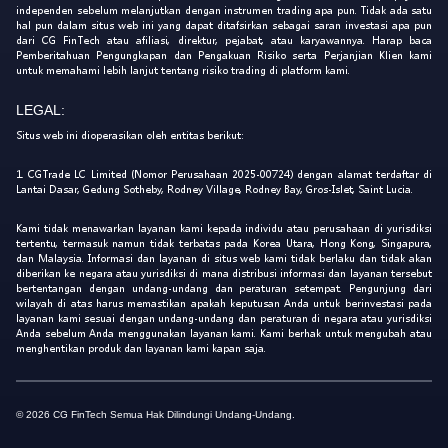
independen sebelum melanjutkan dengan instrumen trading apa pun. Tidak ada satu
hal pun dalam situs web ini yang dapat ditafsirkan sebagai saran investasi apa pun
dari CG FinTech atau afiliasi, direktur, pejabat, atau karyawannya. Harap baca
Pemberitahuan Pengungkapan dan Pengakuan Risiko serta Perjanjian Klien kami
untuk memahami lebih lanjut tentang risiko trading di platform kami.
LEGAL:
Situs web ini dioperasikan oleh entitas berikut:
1. CGTrade LC Limited (Nomor Perusahaan 2025-00724) dengan alamat terdaftar di
Lantai Dasar, Gedung Sotheby, Rodney Village, Rodney Bay, Gros-Islet, Saint Lucia.
Kami tidak menawarkan layanan kami kepada individu atau perusahaan di yurisdiksi
tertentu, termasuk namun tidak terbatas pada Korea Utara, Hong Kong, Singapura,
dan Malaysia. Informasi dan layanan di situs web kami tidak berlaku dan tidak akan
diberikan ke negara atau yurisdiksi di mana distribusi informasi dan layanan tersebut
bertentangan dengan undang-undang dan peraturan setempat. Pengunjung dari
wilayah di atas harus memastikan apakah keputusan Anda untuk berinvestasi pada
layanan kami sesuai dengan undang-undang dan peraturan di negara atau yurisdiksi
Anda sebelum Anda menggunakan layanan kami. Kami berhak untuk mengubah atau
menghentikan produk dan layanan kami kapan saja.
© 2026 CG FinTech Semua Hak Dilindungi Undang-Undang.