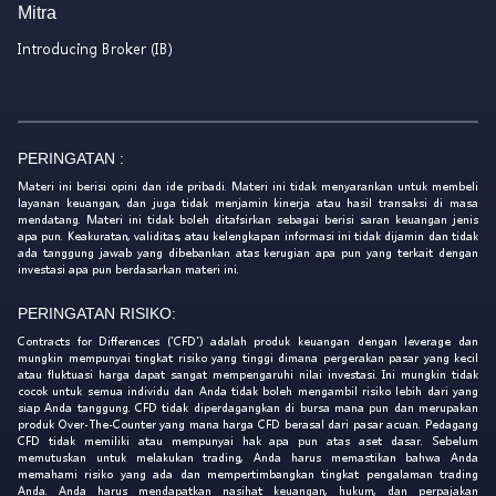
Mitra
Introducing Broker (IB)
PERINGATAN :
Materi ini berisi opini dan ide pribadi. Materi ini tidak menyarankan untuk membeli
layanan keuangan, dan juga tidak menjamin kinerja atau hasil transaksi di masa
mendatang. Materi ini tidak boleh ditafsirkan sebagai berisi saran keuangan jenis
apa pun. Keakuratan, validitas, atau kelengkapan informasi ini tidak dijamin dan tidak
ada tanggung jawab yang dibebankan atas kerugian apa pun yang terkait dengan
investasi apa pun berdasarkan materi ini.
PERINGATAN RISIKO:
Contracts for Differences ('CFD') adalah produk keuangan dengan leverage dan
mungkin mempunyai tingkat risiko yang tinggi dimana pergerakan pasar yang kecil
atau fluktuasi harga dapat sangat mempengaruhi nilai investasi. Ini mungkin tidak
cocok untuk semua individu dan Anda tidak boleh mengambil risiko lebih dari yang
siap Anda tanggung. CFD tidak diperdagangkan di bursa mana pun dan merupakan
produk Over-The-Counter yang mana harga CFD berasal dari pasar acuan. Pedagang
CFD tidak memiliki atau mempunyai hak apa pun atas aset dasar. Sebelum
memutuskan untuk melakukan trading, Anda harus memastikan bahwa Anda
memahami risiko yang ada dan mempertimbangkan tingkat pengalaman trading
Anda. Anda harus mendapatkan nasihat keuangan, hukum, dan perpajakan