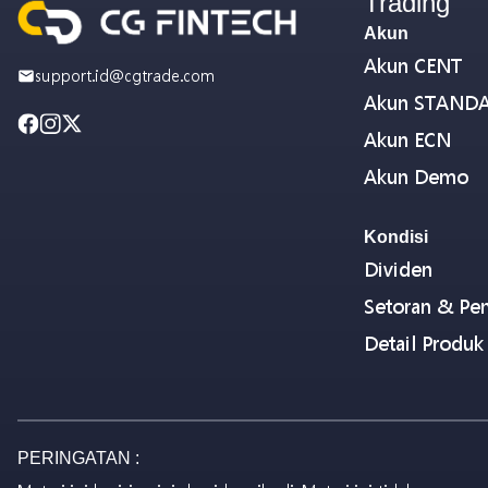
Trading
Akun
Akun CENT
support.id@cgtrade.com
Akun STAND
Akun ECN
Akun Demo
Kondisi
Dividen
Setoran & Pen
Detail Produk
PERINGATAN :