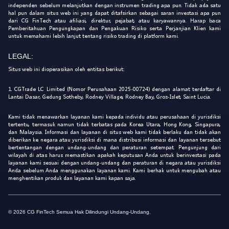
independen sebelum melanjutkan dengan instrumen trading apa pun. Tidak ada satu
hal pun dalam situs web ini yang dapat ditafsirkan sebagai saran investasi apa pun
dari CG FinTech atau afiliasi, direktur, pejabat, atau karyawannya. Harap baca
Pemberitahuan Pengungkapan dan Pengakuan Risiko serta Perjanjian Klien kami
untuk memahami lebih lanjut tentang risiko trading di platform kami.
LEGAL:
Situs web ini dioperasikan oleh entitas berikut:
1. CGTrade LC Limited (Nomor Perusahaan 2025-00724) dengan alamat terdaftar di
Lantai Dasar, Gedung Sotheby, Rodney Village, Rodney Bay, Gros-Islet, Saint Lucia.
Kami tidak menawarkan layanan kami kepada individu atau perusahaan di yurisdiksi
tertentu, termasuk namun tidak terbatas pada Korea Utara, Hong Kong, Singapura,
dan Malaysia. Informasi dan layanan di situs web kami tidak berlaku dan tidak akan
diberikan ke negara atau yurisdiksi di mana distribusi informasi dan layanan tersebut
bertentangan dengan undang-undang dan peraturan setempat. Pengunjung dari
wilayah di atas harus memastikan apakah keputusan Anda untuk berinvestasi pada
layanan kami sesuai dengan undang-undang dan peraturan di negara atau yurisdiksi
Anda sebelum Anda menggunakan layanan kami. Kami berhak untuk mengubah atau
menghentikan produk dan layanan kami kapan saja.
© 2026 CG FinTech Semua Hak Dilindungi Undang-Undang.