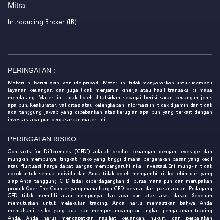
Mitra
Introducing Broker (IB)
PERINGATAN :
Materi ini berisi opini dan ide pribadi. Materi ini tidak menyarankan untuk membeli
layanan keuangan, dan juga tidak menjamin kinerja atau hasil transaksi di masa
mendatang. Materi ini tidak boleh ditafsirkan sebagai berisi saran keuangan jenis
apa pun. Keakuratan, validitas, atau kelengkapan informasi ini tidak dijamin dan tidak
ada tanggung jawab yang dibebankan atas kerugian apa pun yang terkait dengan
investasi apa pun berdasarkan materi ini.
PERINGATAN RISIKO:
Contracts for Differences ('CFD') adalah produk keuangan dengan leverage dan
mungkin mempunyai tingkat risiko yang tinggi dimana pergerakan pasar yang kecil
atau fluktuasi harga dapat sangat mempengaruhi nilai investasi. Ini mungkin tidak
cocok untuk semua individu dan Anda tidak boleh mengambil risiko lebih dari yang
siap Anda tanggung. CFD tidak diperdagangkan di bursa mana pun dan merupakan
produk Over-The-Counter yang mana harga CFD berasal dari pasar acuan. Pedagang
CFD tidak memiliki atau mempunyai hak apa pun atas aset dasar. Sebelum
memutuskan untuk melakukan trading, Anda harus memastikan bahwa Anda
memahami risiko yang ada dan mempertimbangkan tingkat pengalaman trading
Anda. Anda harus mendapatkan nasihat keuangan, hukum, dan perpajakan