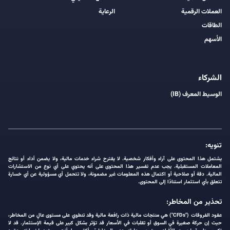
العملات الرقمية
الرعاية
الطاقات
الأسهم
الشركاء
الوسيط المعرف (IB)
تنويه:
يشتمل هذا المحتوى على آراء وأفكار شخصية. لا يقترح شراء خدمات مالية، ولا يضمن أداء أو نتائج
المعاملات المستقبلية. يجب عدم تفسير هذا المحتوى على أنه يحتوي على أي نوع من الاستشارات
المالية. دقة أو صلاحية أو اكتمال هذه المعلومات غير مضمونة، ولا تتحمل أي مسؤولية عن أي خسارة
تتعلق بأي استثمار استنادًا إلى المحتوى.
تحذير من المخاطر:
عقود الفروقات ("CFDs") هي منتجات مالية ذات رافعة مالية وقد تنطوي على مستوى عالٍ من المخاطر،
حيث إن حركة صغيرة في السوق أو تقلبات في الأسعار قد تؤثر بشكل كبير على قيمة الإستثمار. قد لا