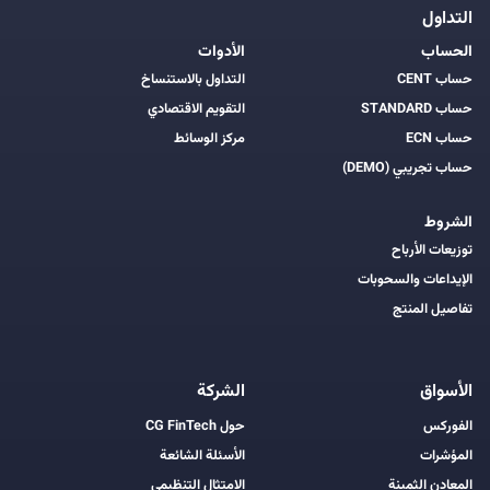
التداول
الحساب
الأدوات
حساب CENT
التداول بالاستنساخ
حساب STANDARD
التقويم الاقتصادي
حساب ECN
مركز الوسائط
حساب تجريبي (DEMO)
الشروط
توزيعات الأرباح
الإيداعات والسحوبات
تفاصيل المنتج
الأسواق
الشركة
الفوركس
حول CG FinTech
المؤشرات
الأسئلة الشائعة
المعادن الثمينة
الامتثال التنظيمي