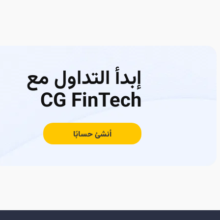
إبدأ التداول مع
CG FinTech
أنشئ حسابًا