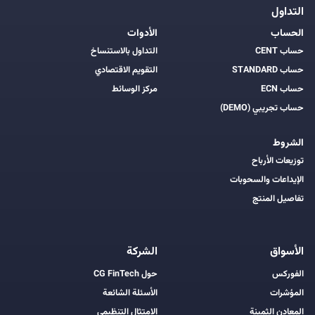
التداول
الحساب
الأدوات
حساب CENT
التداول بالاستنساخ
حساب STANDARD
التقويم الاقتصادي
حساب ECN
مركز الوسائط
حساب تجريبي (DEMO)
الشروط
توزيعات الأرباح
الإيداعات والسحوبات
تفاصيل المنتج
الأسواق
الشركة
الفوركس
حول CG FinTech
المؤشرات
الأسئلة الشائعة
المعادن الثمينة
الامتثال التنظيمي