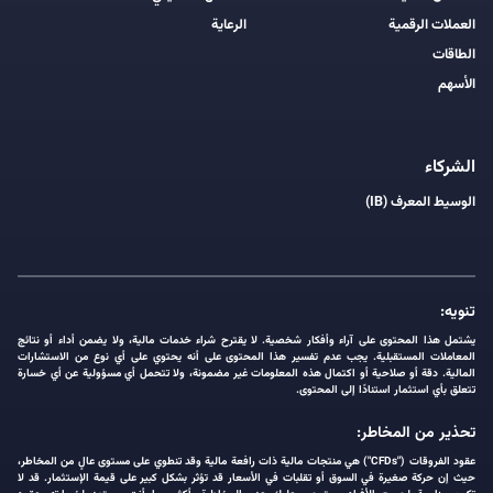
العملات الرقمية
الرعاية
الطاقات
الأسهم
الشركاء
الوسيط المعرف (IB)
تنويه:
يشتمل هذا المحتوى على آراء وأفكار شخصية. لا يقترح شراء خدمات مالية، ولا يضمن أداء أو نتائج
المعاملات المستقبلية. يجب عدم تفسير هذا المحتوى على أنه يحتوي على أي نوع من الاستشارات
المالية. دقة أو صلاحية أو اكتمال هذه المعلومات غير مضمونة، ولا تتحمل أي مسؤولية عن أي خسارة
تتعلق بأي استثمار استنادًا إلى المحتوى.
تحذير من المخاطر:
عقود الفروقات ("CFDs") هي منتجات مالية ذات رافعة مالية وقد تنطوي على مستوى عالٍ من المخاطر،
حيث إن حركة صغيرة في السوق أو تقلبات في الأسعار قد تؤثر بشكل كبير على قيمة الإستثمار. قد لا