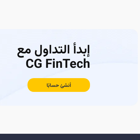
إبدأ التداول مع
CG FinTech
أنشئ حسابًا