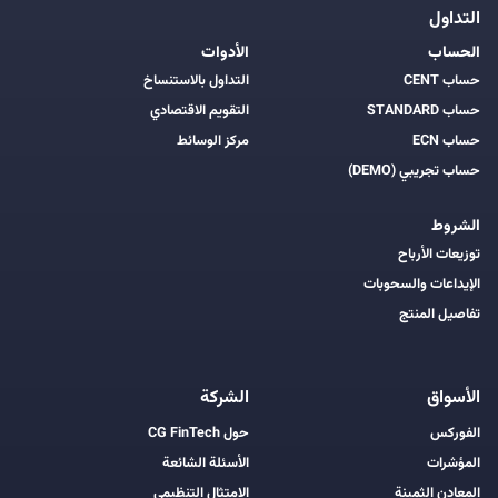
التداول
الحساب
الأدوات
حساب CENT
التداول بالاستنساخ
حساب STANDARD
التقويم الاقتصادي
حساب ECN
مركز الوسائط
حساب تجريبي (DEMO)
الشروط
توزيعات الأرباح
الإيداعات والسحوبات
تفاصيل المنتج
الأسواق
الشركة
الفوركس
حول CG FinTech
المؤشرات
الأسئلة الشائعة
المعادن الثمينة
الامتثال التنظيمي